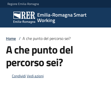
Vai al contenuto
Vai alla navigazione
Vai al footer
Regione Emilia-Romagna
Emilia-Romagna Smart
Emilia-
Working
Romagna
Smart
Working
Home
/
A che punto del percorso sei?
A che punto del
percorso sei?
Scopri
i
percorsi
Condividi
Vedi azioni
Novità
Storie