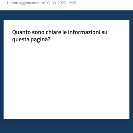
Ultimo aggiornamento
:
05-03-2025 12:08
di
smart
working
Quanto sono chiare le informazioni su
Progetto
questa pagina?
Valuta da 1 a 5 stelle
Seguici
su