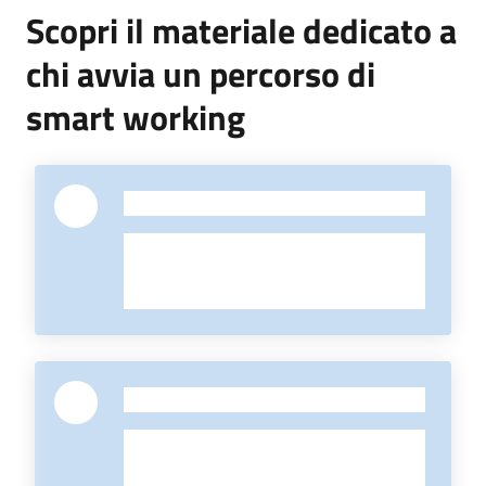
di
Scopri il materiale dedicato a
smart
chi avvia un percorso di
working
smart working
Progetto
-
Seguici
su
-