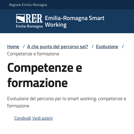
Vai al contenuto
Vai alla navigazione
Vai al footer
Regione Emilia-Romagna
Emilia-Romagna Smart
Emilia-
Working
Romagna
Smart
Working
Home
/
A che punto del percorso sei?
/
Evoluzione
/
Competenze e formazione
Competenze e
Scopri
formazione
i
percorsi
Evoluzione del percorso per lo smart working: competenze e
formazione
Novità
Condividi
Vedi azioni
Storie