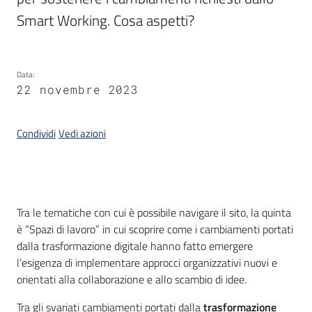
di
Smart Working. Cosa aspetti?
smart
working
Data
:
Progetto
22 novembre 2023
Condividi
Vedi azioni
Seguici
su
Introduzione
Tra le tematiche con cui è possibile navigare il sito, la quinta
è “Spazi di lavoro” in cui scoprire come i cambiamenti portati
dalla trasformazione digitale hanno fatto emergere
l’esigenza di implementare approcci organizzativi nuovi e
orientati alla collaborazione e allo scambio di idee.
Tra gli svariati cambiamenti portati dalla
trasformazione