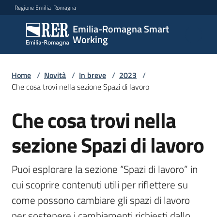
Vai al contenuto
Vai alla navigazione
Vai al footer
Regione Emilia-Romagna
Emilia-Romagna Smart
Emilia-
Working
Romagna
Smart
Working
Home
/
Novità
/
In breve
/
2023
/
Che cosa trovi nella sezione Spazi di lavoro
Che cosa trovi nella
Scopri
Salta al contenuto
i
percorsi
sezione Spazi di lavoro
Puoi esplorare la sezione “Spazi di lavoro” in 
Novità
cui scoprire contenuti utili per riflettere su 
come possono cambiare gli spazi di lavoro 
Storie
per sostenere i cambiamenti richiesti dallo 