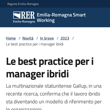
Vai al contenuto
Vai alla navigazione
Vai al footer
Regione Emilia-Romagna
Emilia-Romagna Smart
Emilia-
Working
Romagna
Smart
Working
Home
/
Novità
/
In breve
/
2023
/
Le best practice per i manager ibridi
Le best practice per i
Scopri
Salta al contenuto
i
percorsi
manager ibridi
La multinazionale statunitense Gallup, in una 
Novità
recente ricerca, conferma che il lavoro ibrido 
sta diventando un modello di riferimento per 
Storie
le organizzazioni