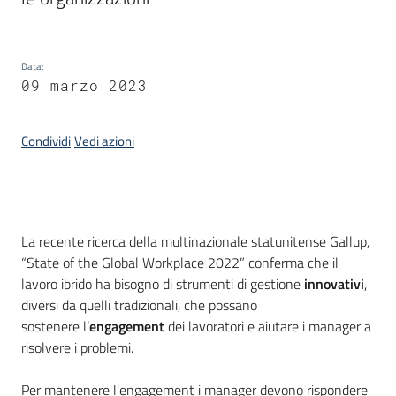
di
smart
working
Data
:
09 marzo 2023
Progetto
Condividi
Vedi azioni
Seguici
su
Introduzione
La recente ricerca della multinazionale statunitense Gallup,
“State of the Global Workplace 2022” conferma che il
lavoro ibrido ha bisogno di strumenti di gestione
innovativi
,
diversi da quelli tradizionali, che possano
sostenere l’
engagement
dei lavoratori e aiutare i manager a
risolvere i problemi.​
Per mantenere l'engagement i manager devono rispondere