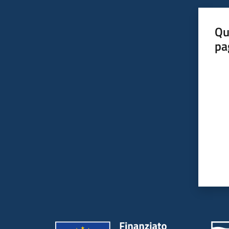
Qu
pa
Valut