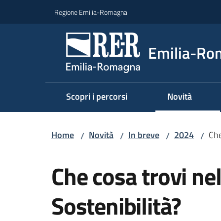
Vai al contenuto
Vai alla navigazione
Vai al footer
Regione Emilia-Romagna
Emilia-Ro
Scopri i percorsi
Novità
Home
Novità
In breve
2024
Che
/
/
/
/
Salta al contenuto
Che cosa trovi ne
Sostenibilità?