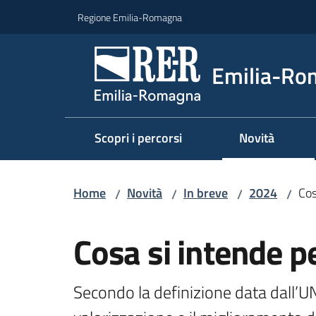
Vai al contenuto
Vai alla navigazione
Vai al footer
Regione Emilia-Romagna
Emilia-Ro
Scopri i percorsi
Novità
Home
Novità
In breve
2024
Cos
/
/
/
/
Salta al contenuto
Cosa si intende p
Secondo la definizione data dall’UNE