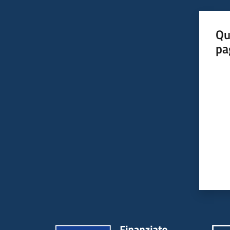
Qu
pa
Valut