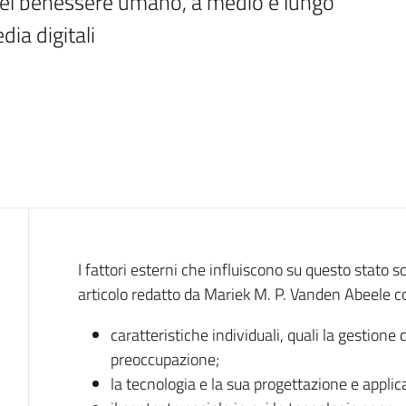
del benessere umano, a medio e lungo 
dia digitali
Introduzione
I fattori esterni che influiscono su questo stato so
articolo redatto da Mariek M. P. Vanden Abeele 
caratteristiche individuali, quali la gestione d
preoccupazione;
la tecnologia e la sua progettazione e applic