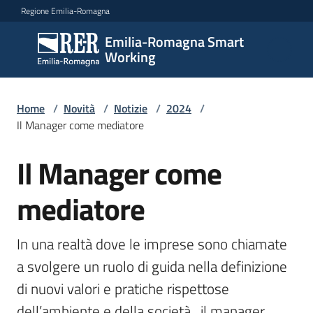
Vai al contenuto
Vai alla navigazione
Vai al footer
Regione Emilia-Romagna
Emilia-Romagna Smart
Emilia-
Working
Romagna
Smart
Working
Home
/
Novità
/
Notizie
/
2024
/
Il Manager come mediatore
Il Manager come
Scopri
Salta al contenuto
i
percorsi
mediatore
In una realtà dove le imprese sono chiamate 
Novità
a svolgere un ruolo di guida nella definizione 
di nuovi valori e pratiche rispettose 
Storie
dell’ambiente e della società , il manager 