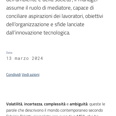
di
assume il ruolo di mediatore, capace di 
smart
conciliare aspirazioni dei lavoratori, obiettivi 
working
dell’organizzazione e sfide lanciate 
Progetto
dall’innovazione tecnologica.
Data
:
13 marzo 2024
Seguici
su
Condividi
Vedi azioni
Introduzione
Volatilità
,
incertezza
,
complessità
e
ambiguità
: queste le
parole che descrivono il mondo contemporaneo secondo