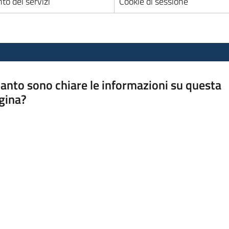
to dei servizi
Cookie di sessione
anto sono chiare le informazioni su questa
gina?
a da 1 a 5 stelle