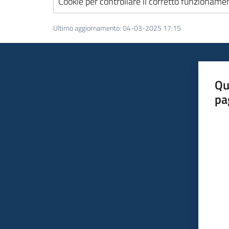
Cookie per controllare il corretto funzionamen
Ultimo aggiornamento
:
04-03-2025 17:15
Qu
pa
Valut