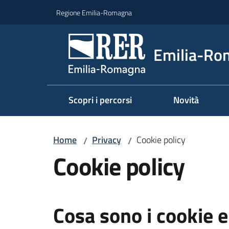
Vai al contenuto
Vai alla navigazione
Vai al footer
Regione Emilia-Romagna
Emilia-Ro
Scopri i percorsi
Novità
Home
Privacy
Cookie policy
/
/
Cookie policy
Cosa sono i cookie e 