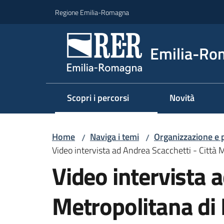
Vai al contenuto
Vai alla navigazione
Vai al footer
Regione Emilia-Romagna
Emilia-Ro
Scopri i percorsi
Novità
Home
Naviga i temi
Organizzazione e
/
/
Video intervista ad Andrea Scacchetti - Città 
Video intervista a
Metropolitana di