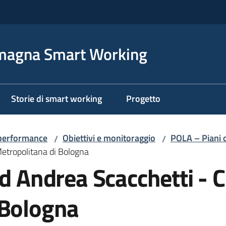
magna Smart Working
Storie di smart working
Progetto
 performance
Obiettivi e monitoraggio
POLA – Piani o
/
/
Metropolitana di Bologna
d Andrea Scacchetti - C
 Bologna