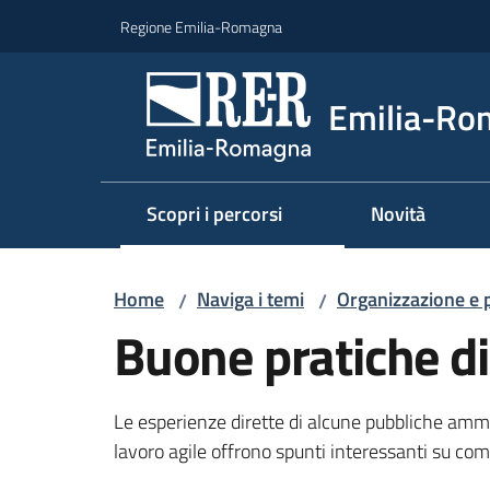
Vai al contenuto
Vai alla navigazione
Vai al footer
Regione Emilia-Romagna
Emilia-Ro
Scopri i percorsi
Novità
Home
Naviga i temi
Organizzazione e
/
/
Buone pratiche di
Le esperienze dirette di alcune pubbliche ammi
lavoro agile offrono spunti interessanti su come