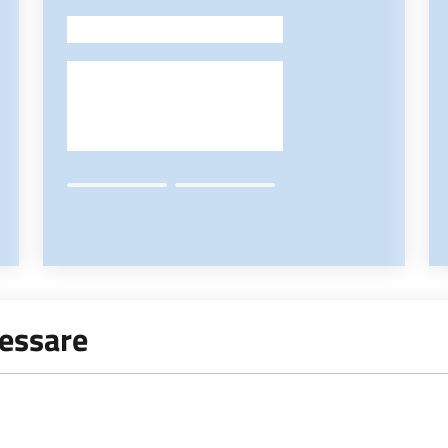
-
ressare