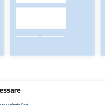
-
ressare
la tecnologia ReAL